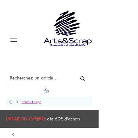
>
Product Page
LIVRAISON OFFERTE
dès 60€ d'achats