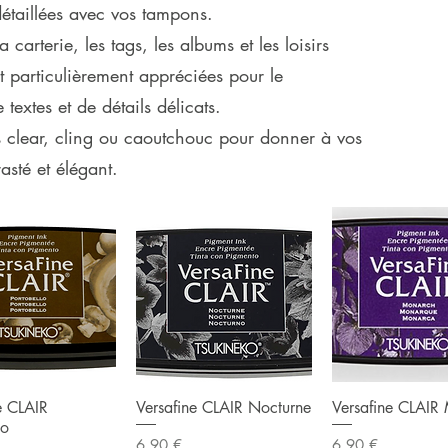
 détaillées avec vos tampons.
 carterie, les tags, les albums et les loisirs
nt particulièrement appréciées pour le
extes et de détails délicats.
ns clear, cling ou caoutchouc pour donner à vos
asté et élégant.
rçu rapide
Aperçu rapide
Aperçu ra
e CLAIR
Versafine CLAIR Nocturne
Versafine CLAIR
lo
Prix
Prix
6,90 €
6,90 €