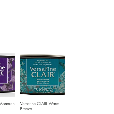
pide
Aperçu rapide
 Monarch
Versafine CLAIR Warm
Breeze