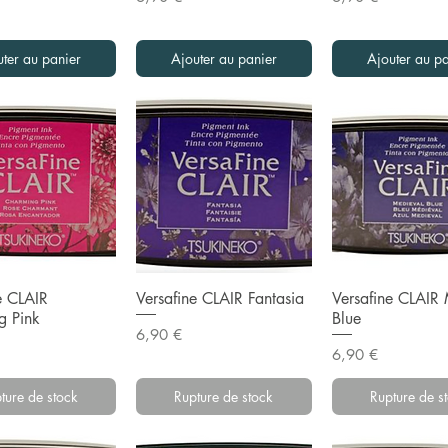
uter au panier
Ajouter au panier
Ajouter au pa
rçu rapide
Aperçu rapide
Aperçu ra
e CLAIR
Versafine CLAIR Fantasia
Versafine CLAIR
g Pink
Blue
Prix
6,90 €
Prix
6,90 €
ture de stock
Rupture de stock
Rupture de s