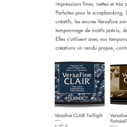
impressions fines, nettes et très
Parfaites pour le scrapbooking, la
créatifs, les encres Versafine so
tamponnage de motifs précis, de t
Elles s’utilisent avec vos tampo
créations un rendu propre, contr
Aperçu rapide
Ape
Versafine CLAIR Twillight
Versafin
Portobel
Prix
6,90 €