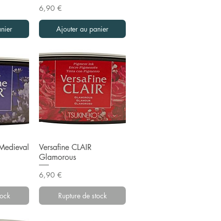
Prix
6,90 €
nier
Ajouter au panier
pide
Aperçu rapide
 Medieval
Versafine CLAIR
Glamorous
Prix
6,90 €
tock
Rupture de stock