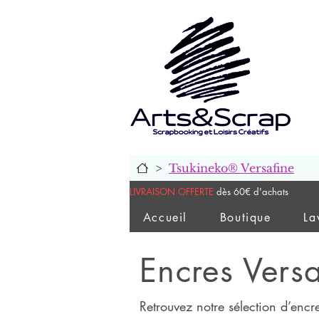
>
Tsukineko® Versafine
LIVRAISON OFFERTE
dès 60€ d'achats
Accueil
Boutique
La
Encres Versa
Retrouvez notre sélection d’encr