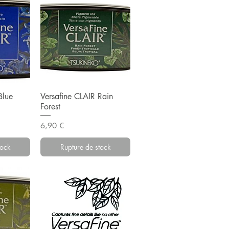
pide
Aperçu rapide
Blue
Versafine CLAIR Rain
Forest
Prix
6,90 €
tock
Rupture de stock