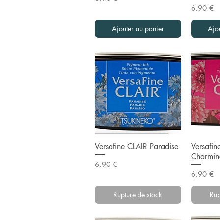
Prix
6,90 €
Ajouter au panier
Ajo
Aperçu rapide
Ape
Versafine CLAIR Paradise
Versafin
Charmin
Prix
6,90 €
Prix
6,90 €
Rupture de stock
Rup