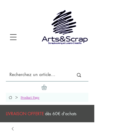
>
Product Page
LIVRAISON OFFERTE
dès 60€ d'achats