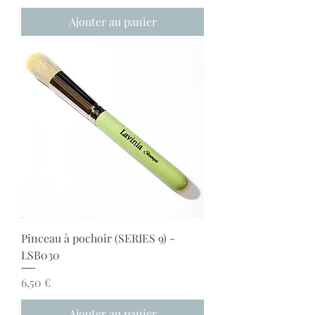
Ajouter au panier
Pinceau à pochoir (SERIES 9) -
LSB030
Prix
6,50 €
Ajouter au panier