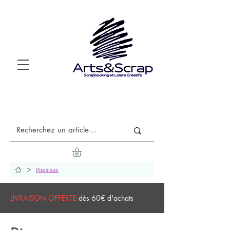
>
Pinceaux
LIVRAISON OFFERTE
dès 60€ d'achats