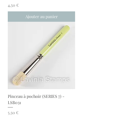
Prix
4,50 €
Ajouter au panier
Pinceau à pochoir (SERIES 7) -
LSB031
Prix
5,50 €