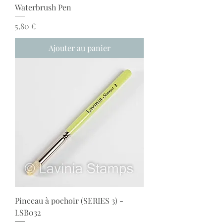
Waterbrush Pen
Prix
5,80 €
Ajouter au panier
Pinceau à pochoir (SERIES 3) -
LSB032