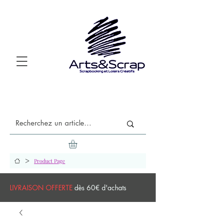
>
Product Page
LIVRAISON OFFERTE
dès 60€ d'achats