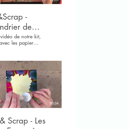
&Scrap -
ndrier de
ent
 vidéo de notre kit,
 avec les papier
45® Retrouvez-le sur :
tsetscrap.com
05:04
 & Scrap - Les