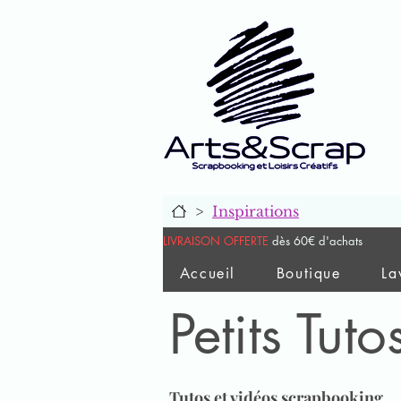
>
Inspirations
LIVRAISON OFFERTE
dès 60€ d'achats
Accueil
Boutique
La
Petits Tuto
Tutos et vidéos scrapbooking