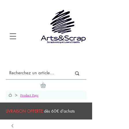
>
Product Page
LIVRAISON OFFERTE
dès 60€ d'achats