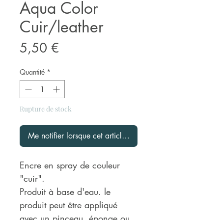
Aqua Color
Cuir/leather
Prix
5,50 €
Quantité
*
Rupture de stock
Me notifier lorsque cet article est disponible
Encre en spray de couleur
"cuir".
Produit à base d'eau. le
produit peut être appliqué
avec un pinceau, éponge ou