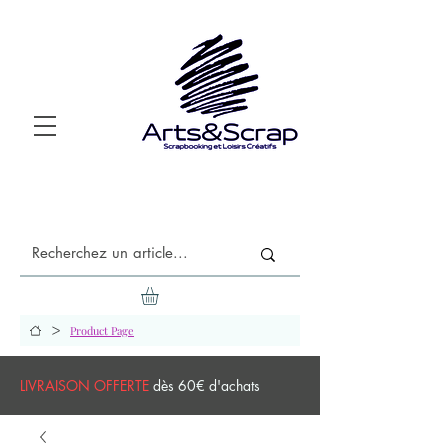
>
Product Page
LIVRAISON OFFERTE
dès 60€ d'achats