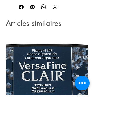
Articles similaires
Versafine CLAIR Twillight
Versafine CLAIR Porto