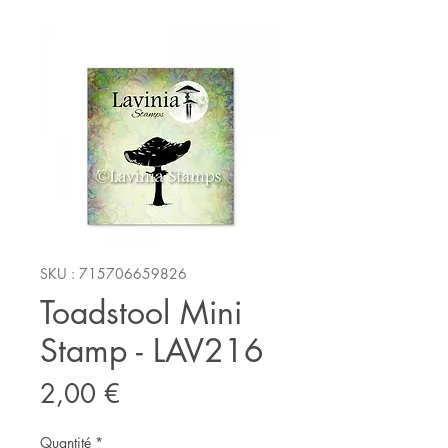
SKU : 715706659826
Toadstool Mini
Stamp - LAV216
Prix
2,00 €
Quantité
*