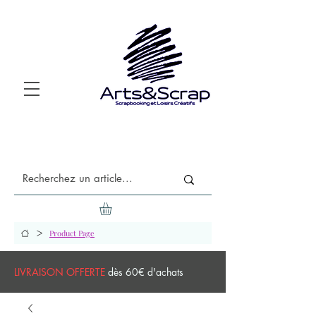
>
Product Page
LIVRAISON OFFERTE
dès 60€ d'achats