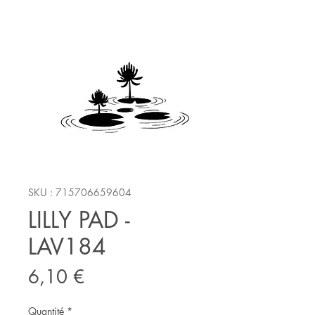
SKU : 715706659604
LILLY PAD -
LAV184
Prix
6,10 €
Quantité
*