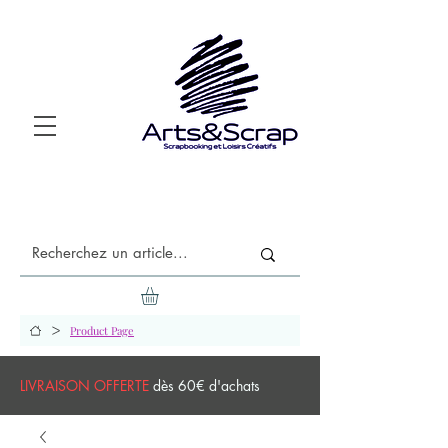
>
Product Page
LIVRAISON OFFERTE
dès 60€ d'achats