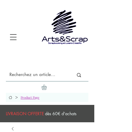
>
Product Page
LIVRAISON OFFERTE
dès 60€ d'achats