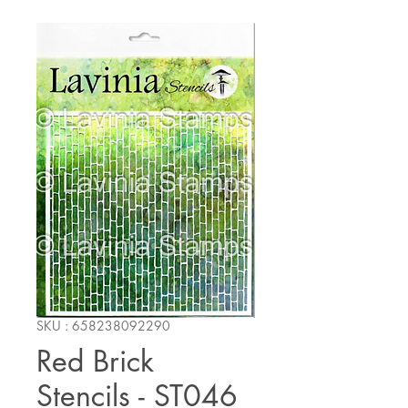
SKU : 658238092290
Red Brick
Stencils - ST046