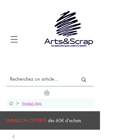
>
Product Page
LIVRAISON OFFERTE
dès 60€ d'achats