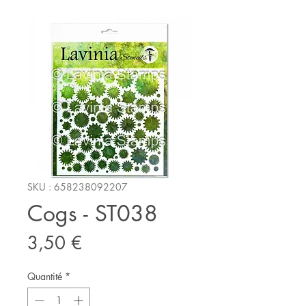
SKU : 658238092207
Cogs - ST038
Prix
3,50 €
Quantité
*