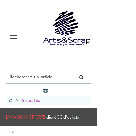
>
Product Page
LIVRAISON OFFERTE
dès 60€ d'achats