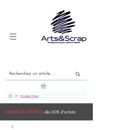
>
Product Page
LIVRAISON OFFERTE
dès 60€ d'achats