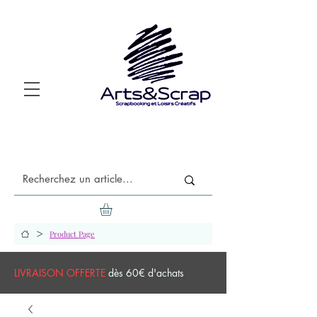
>
Product Page
LIVRAISON OFFERTE
dès 60€ d'achats