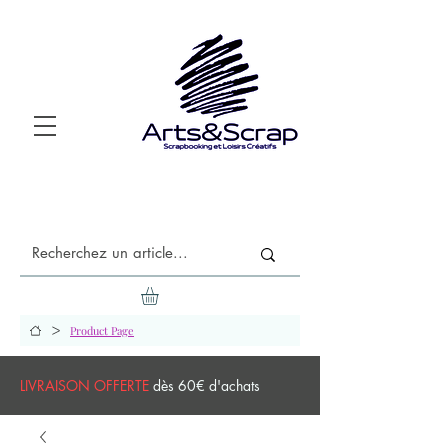
>
Product Page
LIVRAISON OFFERTE
dès 60€ d'achats