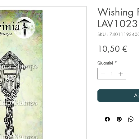
Wishing P
LAV1023
SKU : 7401119340
Pri
10,50 €
Quantité
*
Aj