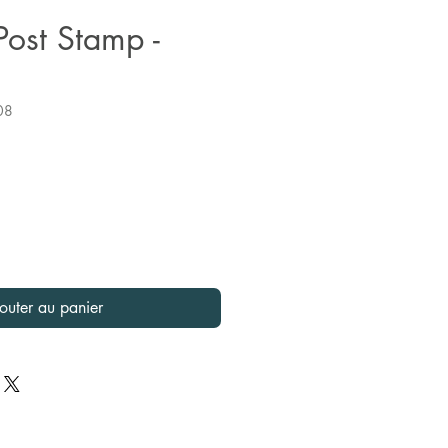
ost Stamp -
08
x
outer au panier