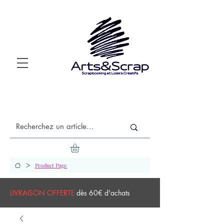
>
Product Page
LIVRAISON OFFERTE
dès 60€ d'achats