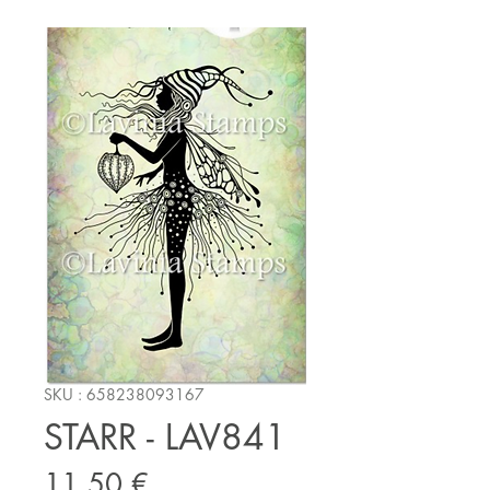
SKU : 658238093167
STARR - LAV841
Prix
11,50 €