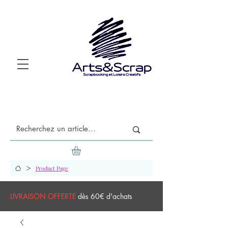
>
Product Page
LIVRAISON OFFERTE
dès 60€ d'achats