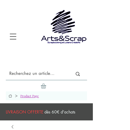
>
Product Page
LIVRAISON OFFERTE
dès 60€ d'achats