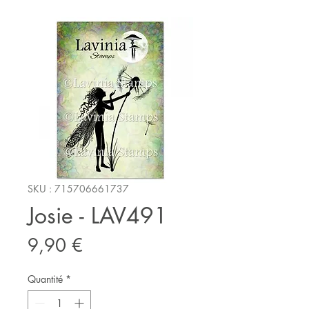
SKU : 715706661737
Josie - LAV491
Prix
9,90 €
Quantité
*