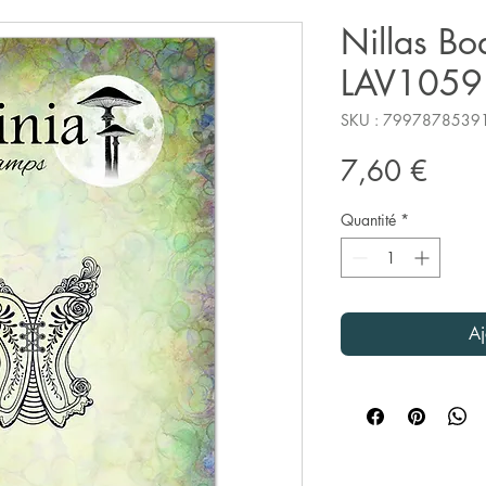
Nillas Bo
LAV1059
SKU : 7997878539
Prix
7,60 €
Quantité
*
Aj