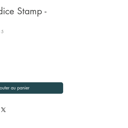
dice Stamp -
15
outer au panier