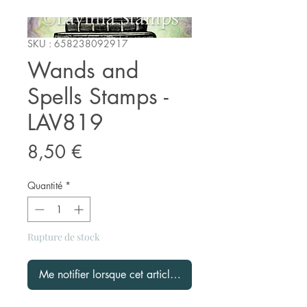
SKU : 658238092917
Wands and
Spells Stamps -
LAV819
Prix
8,50 €
Quantité
*
Rupture de stock
Me notifier lorsque cet article est disponible