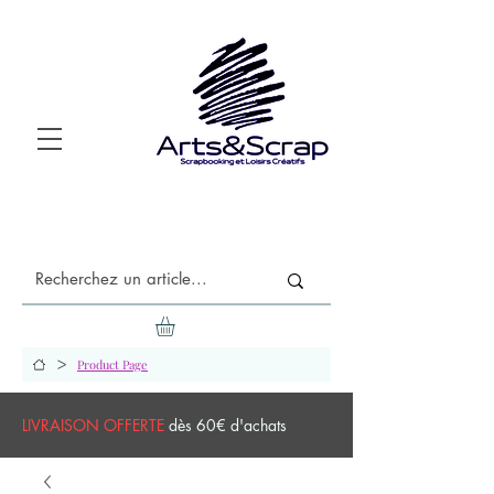
>
Product Page
LIVRAISON OFFERTE
dès 60€ d'achats