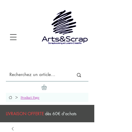
>
Product Page
LIVRAISON OFFERTE
dès 60€ d'achats