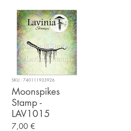
SKU : 740111933926
Moonspikes
Stamp -
LAV1015
Prix
7,00 €