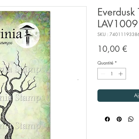
Everdusk 
LAV1009
SKU : 7401119338
Pri
10,00 €
Quantité
*
Aj