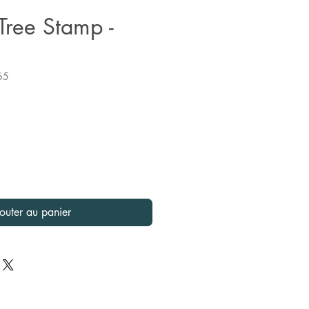
Tree Stamp -
65
x
outer au panier