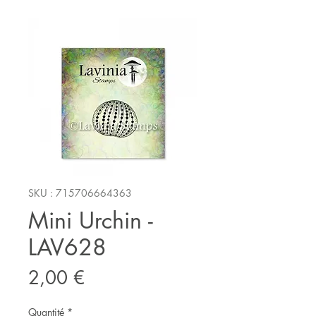
SKU : 715706664363
Mini Urchin -
LAV628
Prix
2,00 €
Quantité
*