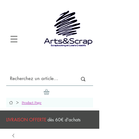
>
Product Page
LIVRAISON OFFERTE
dès 60€ d'achats