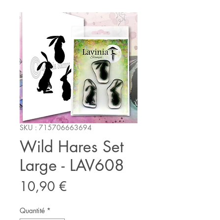
SKU : 715706663694
Wild Hares Set
Large - LAV608
Prix
10,90 €
Quantité
*