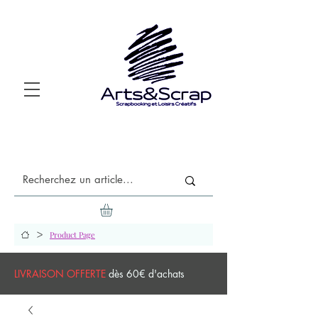
>
Product Page
LIVRAISON OFFERTE
dès 60€ d'achats