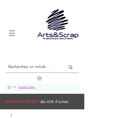
>
Product Page
LIVRAISON OFFERTE
dès 60€ d'achats