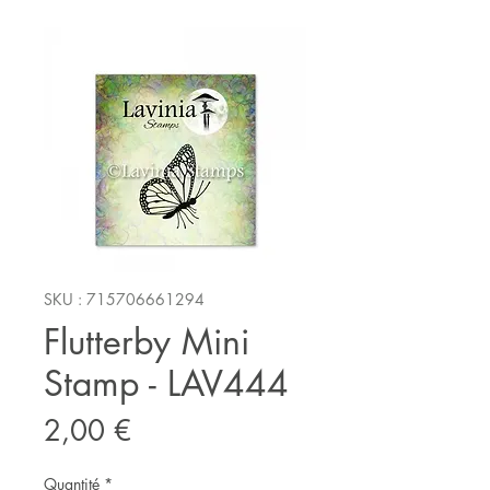
SKU : 715706661294
Flutterby Mini
Stamp - LAV444
Prix
2,00 €
Quantité
*