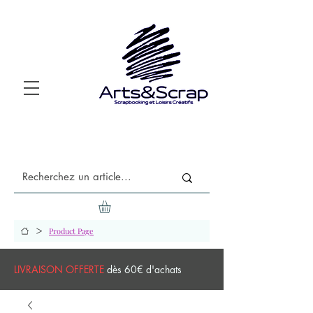
>
Product Page
LIVRAISON OFFERTE
dès 60€ d'achats