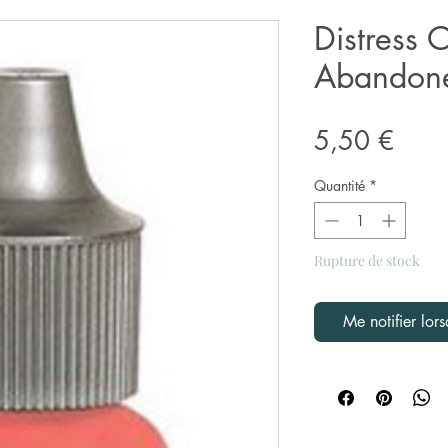
Distress 
Abandone
Prix
5,50 €
Quantité
*
Rupture de stock
Me notifier lors