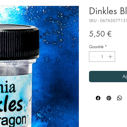
Dinkles B
SKU : 0676307713
Prix
5,50 €
Quantité
*
Aj