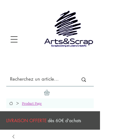
>
Product Page
LIVRAISON OFFERTE
dès 60€ d'achats