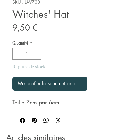
SKU : LAV733
Witches' Hat
Prix
9,50 €
Quantité
*
Rupture de stock
Me notifier lorsque cet article est disponible
Taille 7cm par 6cm.
Articles similaires