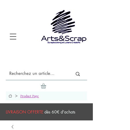
>
Product Page
LIVRAISON OFFERTE
dès 60€ d'achats