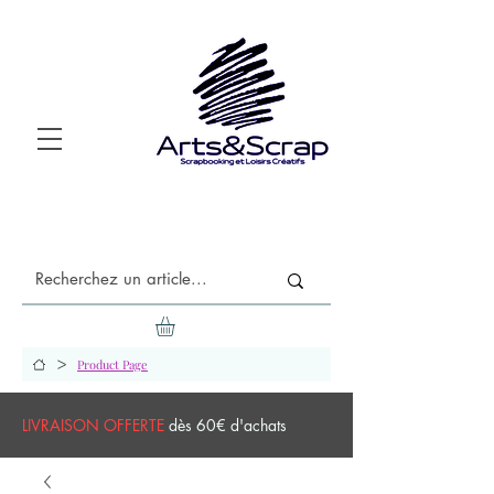
>
Product Page
LIVRAISON OFFERTE
dès 60€ d'achats