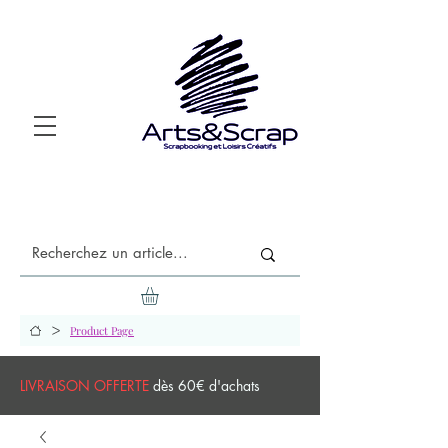
>
Product Page
LIVRAISON OFFERTE
dès 60€ d'achats