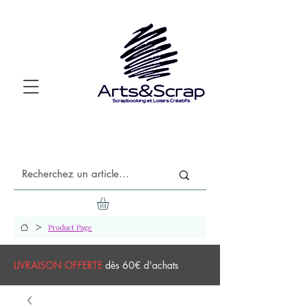
>
Product Page
LIVRAISON OFFERTE
dès 60€ d'achats