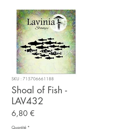
SKU : 715706661188
Shoal of Fish -
LAV432
Prix
6,80 €
Quantité
*