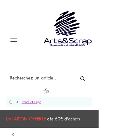
>
Product Page
LIVRAISON OFFERTE
dès 60€ d'achats