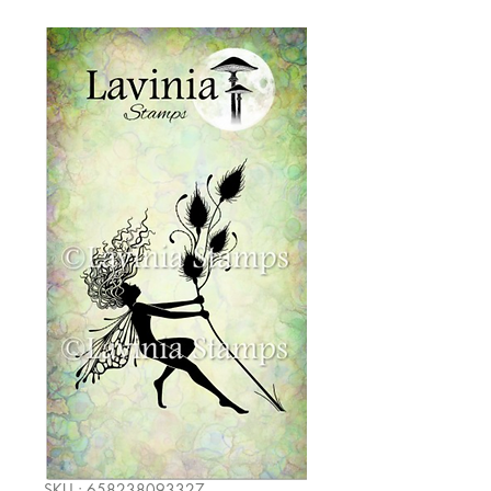
SKU : 658238093327