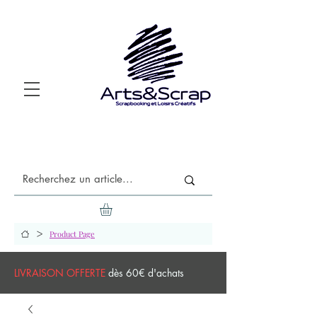
>
Product Page
LIVRAISON OFFERTE
dès 60€ d'achats