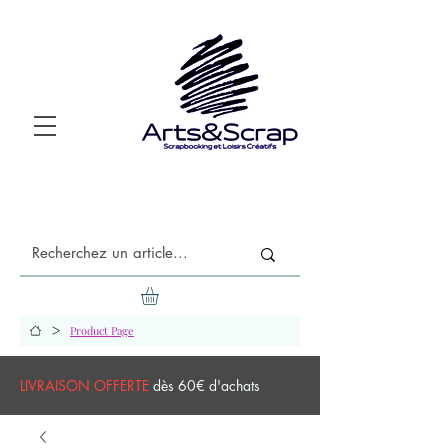
>
Product Page
LIVRAISON OFFERTE
dès 60€ d'achats