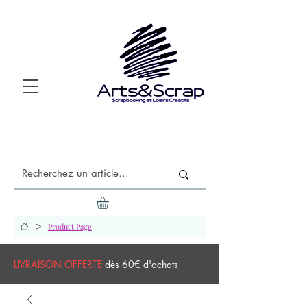
>
Product Page
LIVRAISON OFFERTE
dès 60€ d'achats