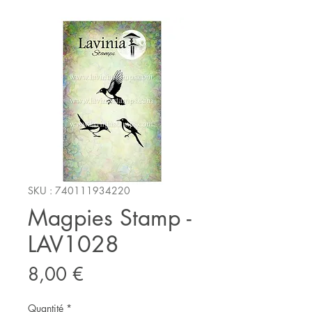
SKU : 740111934220
Magpies Stamp -
LAV1028
Prix
8,00 €
Quantité
*