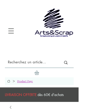
>
Product Page
LIVRAISON OFFERTE
dès 60€ d'achats