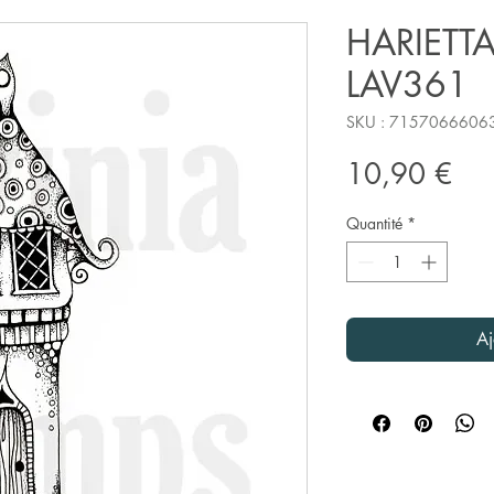
HARIETTA
LAV361
SKU : 7157066606
Pri
10,90 €
Quantité
*
Aj