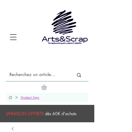
>
Product Page
LIVRAISON OFFERTE
dès 60€ d'achats