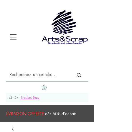
>
Product Page
LIVRAISON OFFERTE
dès 60€ d'achats