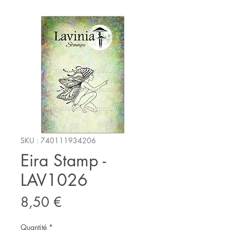
SKU : 740111934206
Eira Stamp -
LAV1026
Prix
8,50 €
Quantité
*