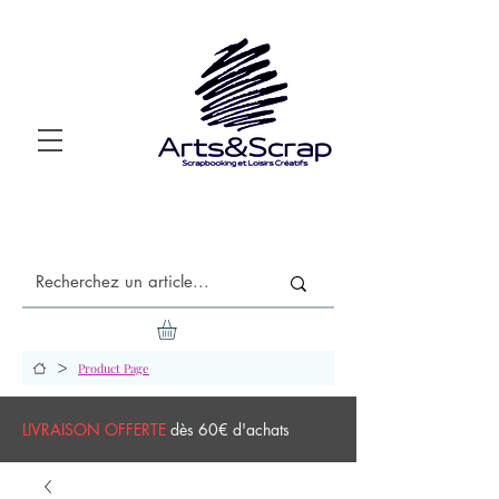
>
Product Page
LIVRAISON OFFERTE
dès 60€ d'achats