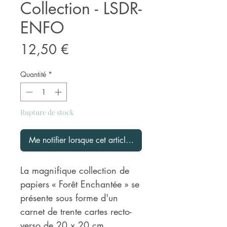
Collection - LSDR-
ENFO
Prix
12,50 €
Quantité
*
Rupture de stock
Me notifier lorsque cet article est disponible
La magnifique collection de
papiers « Forêt Enchantée » se
présente sous forme d'un
carnet de trente cartes recto-
verso de 20 x 20 cm,