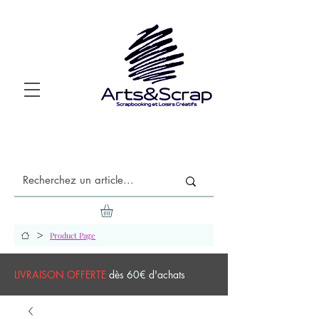
>
Product Page
LIVRAISON OFFERTE
dès 60€ d'achats