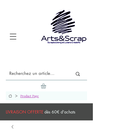
>
Product Page
LIVRAISON OFFERTE
dès 60€ d'achats