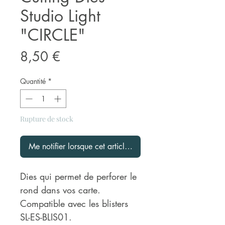
Studio Light
"CIRCLE"
Prix
8,50 €
Quantité
*
Rupture de stock
Me notifier lorsque cet article est disponible
Dies qui permet de perforer le
rond dans vos carte.
Compatible avec les blisters
SL-ES-BLIS01.