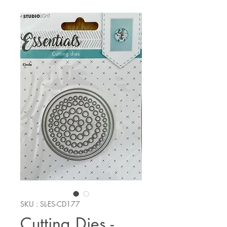
SKU : SL-ES-CD177
Cutting Dies -