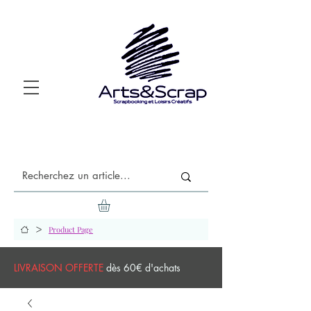
>
Product Page
LIVRAISON OFFERTE
dès 60€ d'achats