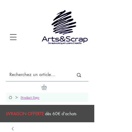
>
Product Page
LIVRAISON OFFERTE
dès 60€ d'achats