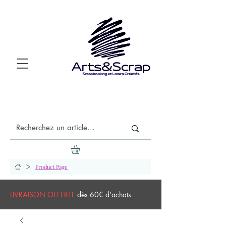
>
Product Page
LIVRAISON OFFERTE
dès 60€ d'achats