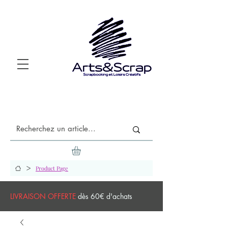
>
Product Page
LIVRAISON OFFERTE
dès 60€ d'achats